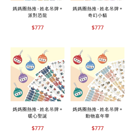
媽媽圈熱推 - 姓名吊牌 +
媽媽圈熱推 - 姓名吊牌 +
派對恐龍
奇幻小貓
$777
$777
媽媽圈熱推 - 姓名吊牌 +
媽媽圈熱推 - 姓名吊牌 +
暖心聖誕
動物嘉年華
$777
$777