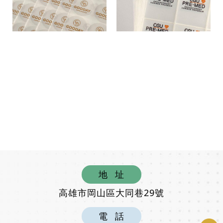
地
址
高雄市岡山區大同巷29號
電
話