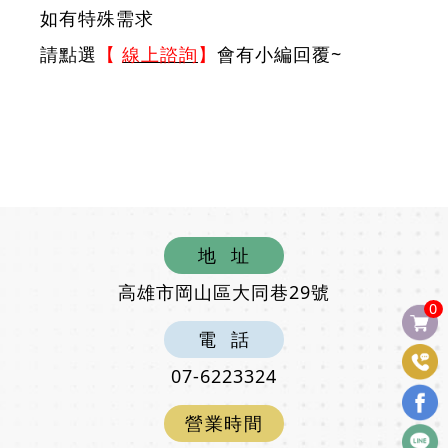
如有特殊需求
請點選
【
線上諮詢
】
會有小編回覆~
地
址
高雄市岡山區大同巷29號
0
電
話
07-6223324
營
業
時
間