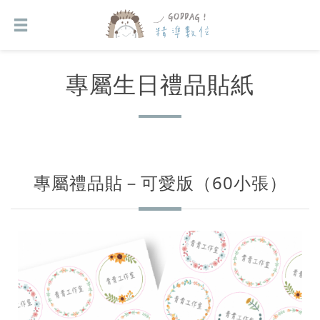
專屬生日禮品貼紙
專屬禮品貼－可愛版（60小張）