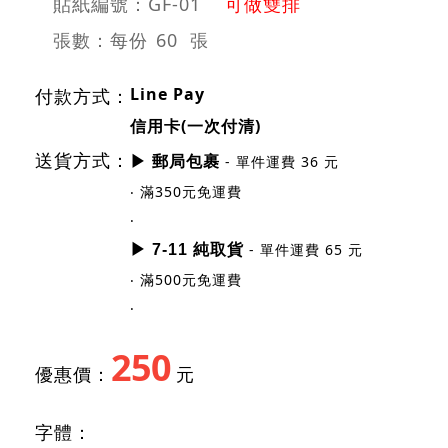
貼紙編號：GF-01
可做雙排
張數：每份
60 張
Line Pay
付款方式：
信用卡(一次付清)
送貨方式：
- 單件運費 36 元
▶ 郵局包裹
‧ 滿350元免運費
‧
- 單件運費 65 元
▶ 7-11 純取貨
‧ 滿500元免運費
‧
250
優惠價：
元
字體：