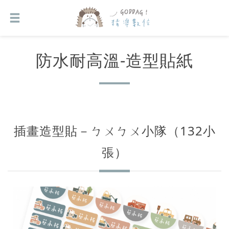
防水耐高溫-造型貼紙
插畫造型貼－ㄅㄨㄅㄨ小隊（132小
張）