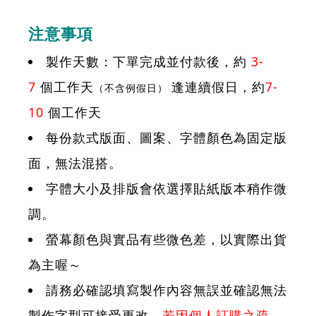
注意事項
製作天數：下單完成並付款後，約
3-
7
個工作天
逢連續假日，約
7-
（不含例假日）
10
個工作天
每份款式版面、圖案、字體顏色為固定版
面，無法混搭。
字體大小及排版會依選擇貼紙版本稍作微
調。
螢幕顏色與實品有些微色差，以實際出貨
為主喔～
請務必確認填寫製作內容無誤並確認無法
製作字型可接受更改，
若因個人訂購之疏