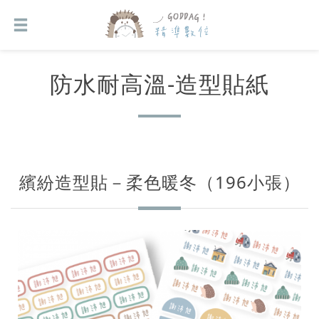
防水耐高溫-造型貼紙
繽紛造型貼－柔色暖冬（196小張）