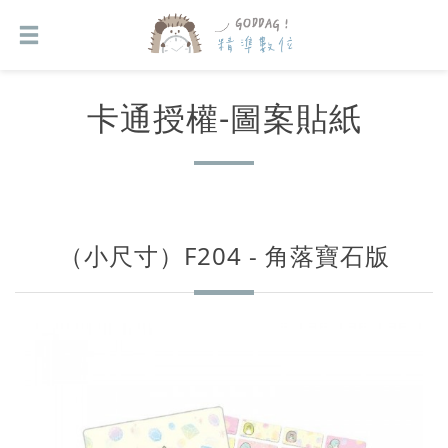
卡通授權-圖案貼紙
（小尺寸）F204 - 角落寶石版