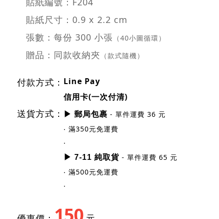
貼紙編號：F204
貼紙尺寸：0.9 x 2.2 cm
張數：每份 300 小張
（40小圖循環）
贈品：同款收納夾
（款式隨機）
Line Pay
付款方式：
信用卡(一次付清)
送貨方式：
- 單件運費 36 元
▶ 郵局包裹
‧ 滿350元免運費
‧
- 單件運費 65 元
▶ 7-11 純取貨
‧ 滿500元免運費
‧
150
優惠價：
元