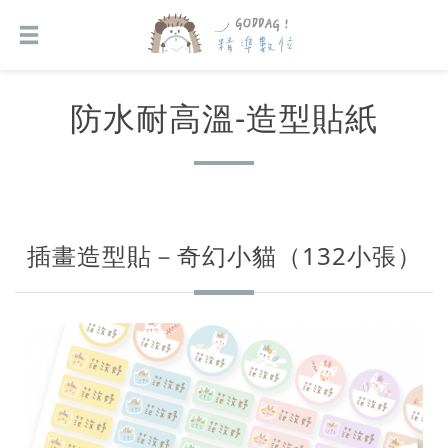
防水耐高溫-造型貼紙
插畫造型貼－奇幻小貓（132小張）