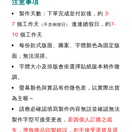
注意事項
製作天數：下單完成並付款後，約
3-
7
個工作天
逢連續假日，約
7-
（不含例假日）
10
個工作天
每份款式版面、圖案、字體顏色為固定版
面，無法混搭。
字體大小及排版會依選擇貼紙版本稍作微
調。
螢幕顏色與實品有些微色差，以實際出貨
為主喔～
請務必確認填寫製作內容無誤並確認無法
製作字型可接受更改，
若因個人訂購之疏
失，導致商品印製錯誤，恕不接受退貨及退