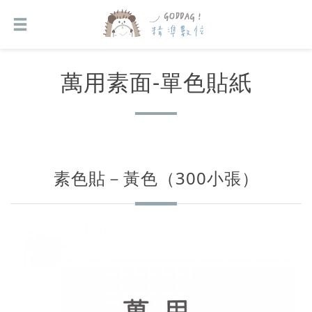
萬用素面-單色貼紙
素色貼－黃色（300小張）