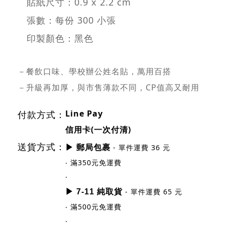
貼紙尺寸：0.9 x 2.2 cm
張數：每份 300 小張
印製顏色：黑色
－餐飲口味、學校辦公姓名貼，萬用百搭
－升級再加厚，與市售薄款不同，CP值高又耐用
Line Pay
付款方式：
信用卡(一次付清)
送貨方式：
- 單件運費 36 元
▶ 郵局包裹
‧ 滿350元免運費
‧
- 單件運費 65 元
▶ 7-11 純取貨
‧ 滿500元免運費
‧