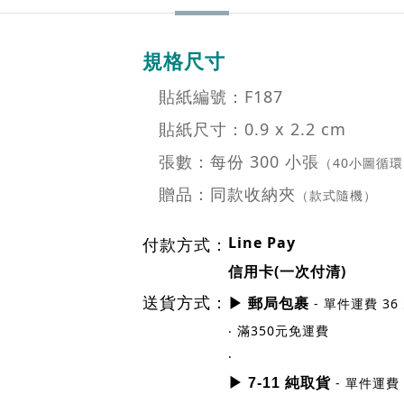
貼紙編號：F187
貼紙尺寸：0.9 x 2.2 cm
張數：每份 300 小張
（40小圖循
贈品：同款收納夾
（款式隨機）
Line Pay
付款方式：
信用卡(一次付清)
送貨方式：
- 單件運費 36
▶ 郵局包裹
‧ 滿350元免運費
‧
- 單件運費 
▶ 7-11 純取貨
‧ 滿500元免運費
‧