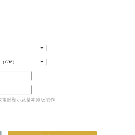
va（G36）
依電腦顯示及基本排版製作
立即購買