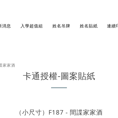
新消息
入學超值組
姓名吊牌
姓名貼紙
連續
間諜家家酒
卡通授權-圖案貼紙
（小尺寸）F187 - 間諜家家酒
規格尺寸