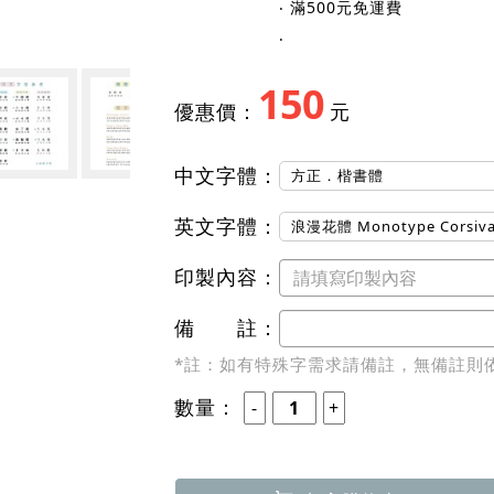
150
優惠價：
元
中文字體：
方正．楷書體
英文字體：
浪漫花體 Monotype Corsi
印製內容：
備 註：
*註：如有特殊字需求請備註，無備註則
數量：
加入購物車