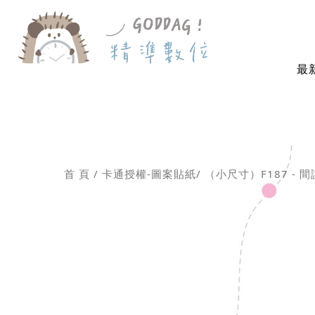
最
首 頁
卡通授權-圖案貼紙
（小尺寸）F187 - 