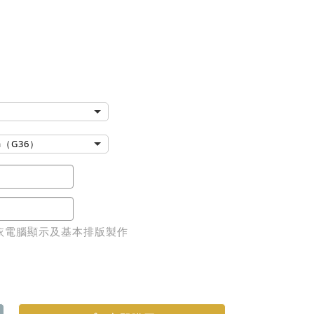
va（G36）
依電腦顯示及基本排版製作
立即購買