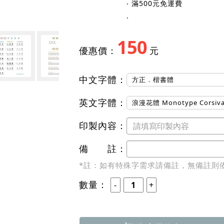
150
優惠價：
元
中文字體：
方正．楷書體
英文字體：
浪漫花體 Monotype Corsi
印製內容：
備 註：
*註：如有特殊字需求請備註，無備註則
數量：
加入購物車