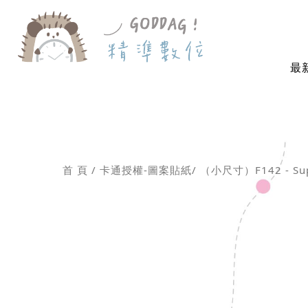
最
首 頁
卡通授權-圖案貼紙
（小尺寸）F142 - Sup