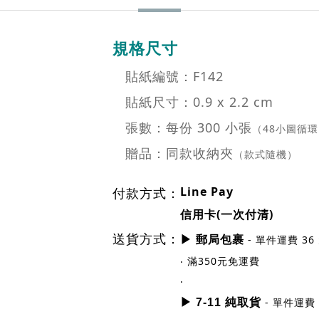
貼紙編號：F142
貼紙尺寸：0.9 x 2.2 cm
張數：每份 300 小張
（48小圖循
贈品：同款收納夾
（款式隨機）
Line Pay
付款方式：
信用卡(一次付清)
送貨方式：
- 單件運費 36
▶ 郵局包裹
‧ 滿350元免運費
‧
- 單件運費 
▶ 7-11 純取貨
‧ 滿500元免運費
‧