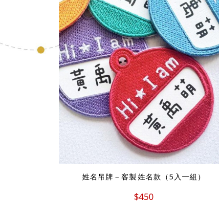
姓名吊牌－客製 姓名款（5入一組）
$450