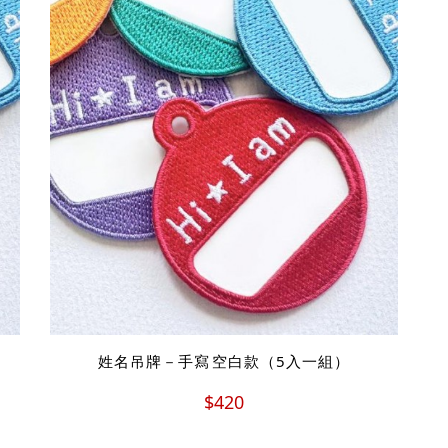
姓名吊牌－手寫 空白款（5入一組）
$420