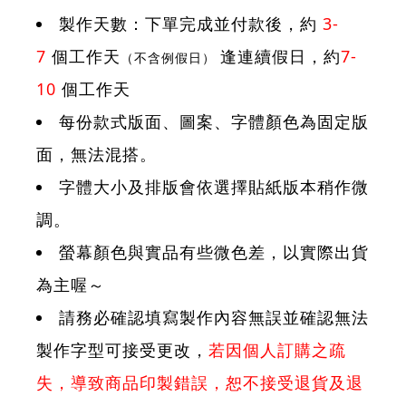
製作天數：下單完成並付款後，約
3-
7
個工作天
逢連續假日，約
7-
（不含例假日）
10
個工作天
每份款式版面、圖案、字體顏色為固定版
面，無法混搭。
字體大小及排版會依選擇貼紙版本稍作微
調。
螢幕顏色與實品有些微色差，以實際出貨
為主喔～
請務必確認填寫製作內容無誤並確認無法
製作字型可接受更改，
若因個人訂購之疏
失，導致商品印製錯誤，恕不接受退貨及退