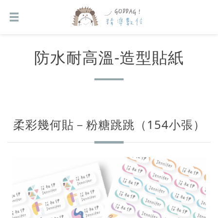
防水耐高溫-造型貼紙
柔彩幾何貼－粉糖跳跳（154小張）