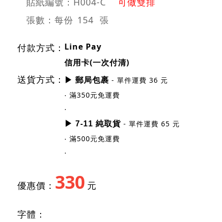
貼紙編號：H004-C
可做雙排
張數：每份
154 張
Line Pay
付款方式：
信用卡(一次付清)
送貨方式：
- 單件運費 36 元
▶ 郵局包裹
‧ 滿350元免運費
‧
- 單件運費 65 元
▶ 7-11 純取貨
‧ 滿500元免運費
‧
330
優惠價：
元
字體：